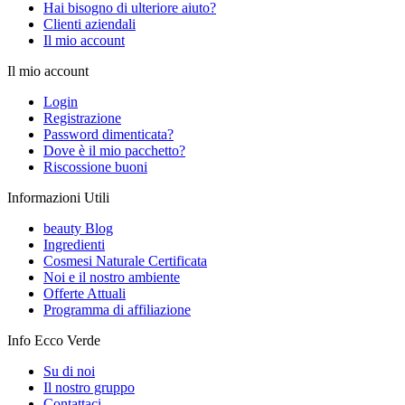
Hai bisogno di ulteriore aiuto?
Clienti aziendali
Il mio account
Il mio account
Login
Registrazione
Password dimenticata?
Dove è il mio pacchetto?
Riscossione buoni
Informazioni Utili
beauty Blog
Ingredienti
Cosmesi Naturale Certificata
Noi e il nostro ambiente
Offerte Attuali
Programma di affiliazione
Info Ecco Verde
Su di noi
Il nostro gruppo
Contattaci