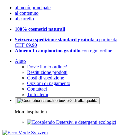
al menù principale
al contenuto
al carrello
100% cosmetici naturali
Svizzera: spedizione standard gratuita
a partire da
CHF 69.90
Almeno 1 campioncino gratuito
con ogni ordine
Aiuto
Dov'è il mio ordine?
Restituzione prodotti
Costi di spedizione
Opzioni di pagamento
Contattaci
Tutti i temi
More inspiration
Detersivi e detergenti ecologici