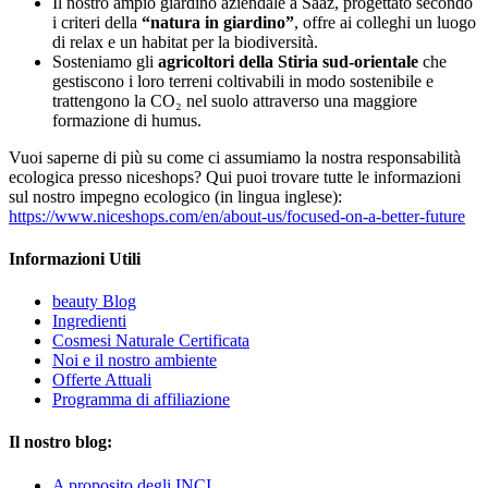
Il nostro ampio giardino aziendale a Saaz, progettato secondo
i criteri della
“natura in giardino”
, offre ai colleghi un luogo
di relax e un habitat per la biodiversità.
Sosteniamo gli
agricoltori della Stiria sud-orientale
che
gestiscono i loro terreni coltivabili in modo sostenibile e
trattengono la CO₂ nel suolo attraverso una maggiore
formazione di humus.
Vuoi saperne di più su come ci assumiamo la nostra responsabilità
ecologica presso niceshops? Qui puoi trovare tutte le informazioni
sul nostro impegno ecologico (in lingua inglese):
https://www.niceshops.com/en/about-us/focused-on-a-better-future
Informazioni Utili
beauty Blog
Ingredienti
Cosmesi Naturale Certificata
Noi e il nostro ambiente
Offerte Attuali
Programma di affiliazione
Il nostro blog:
A proposito degli INCI...