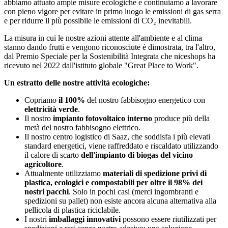
abbiamo attuato ampie misure ecologiche e continuiamo a lavorare
con pieno vigore per evitare in primo luogo le emissioni di gas serra
e per ridurre il più possibile le emissioni di CO₂ inevitabili.
La misura in cui le nostre azioni attente all'ambiente e al clima
stanno dando frutti e vengono riconosciute è dimostrata, tra l'altro,
dal Premio Speciale per la Sostenibilità Integrata che niceshops ha
ricevuto nel 2022 dall'istituto globale "Great Place to Work".
Un estratto delle nostre attività ecologiche:
Copriamo
il 100%
del nostro fabbisogno energetico con
elettricità verde
.
Il nostro
impianto fotovoltaico interno
produce più della
metà del nostro fabbisogno elettrico.
Il nostro centro logistico di Saaz, che soddisfa i più elevati
standard energetici, viene raffreddato e riscaldato utilizzando
il calore di scarto
dell'impianto di biogas del vicino
agricoltore
.
Attualmente utilizziamo
materiali di spedizione privi di
plastica, ecologici e compostabili per oltre il 98% dei
nostri pacchi
. Solo in pochi casi (merci ingombranti e
spedizioni su pallet) non esiste ancora alcuna alternativa alla
pellicola di plastica riciclabile.
I nostri
imballaggi innovativi
possono essere riutilizzati per