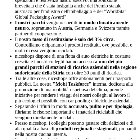
spedizioni e resi senza nastro adesivo: una soluzione
brevettata che è stata insignita anche del Premio statale
austriaco per l'industria dell'imballaggio e del "WorldStar
Global Packaging Award".
I nostri pacchi
vengono spediti
in modo climaticamente
neutro
, soprattutto in Austria, Germania e Svizzera tramite
partner di cooperazione.
Il nostro
tasso di restituzione è solo del 3% circa
.
Controlliamo e ripariamo i prodotti restituiti, ove possibile, e
molti di essi vengono riciclati.
niceshops dispone di una flotta di auto elettriche in costante
crescita e i nostri colleghi hanno accesso
a uno dei più
grandi parchi di stazioni di ricarica aziendali nella regione
sudorientale della Stiria
con oltre 30 punti di ricarica.
Tra le altre cose, niceshops offre abbonamenti per i trasporti
pubblici. La nostra
"Mobi Taskforce"
interna, dedicata alla
promozione di una mobilità rispettosa del clima, prende
iniziative per rendere i viaggi dei nostri colleghi al lavoro il
più ecologici possibile con car pooling e biciclette aziendali.
Separando i rifiuti in modo
accurato, pulito e per tipologia
,
filtriamo le risorse importanti e i materiali riciclabili che
vengono direttamente riciclati.
Presso niceshop, i colleghi possono gustare cibi deliziosi e di
alta qualità a base di
prodotti regionali e stagionali
, preparati
nella nostra cucina interna.