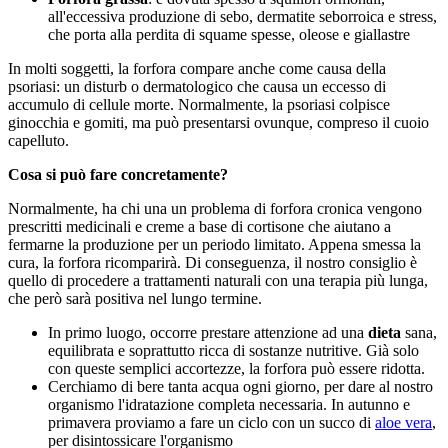
all'eccessiva produzione di sebo, dermatite seborroica e stress,
che porta alla perdita di squame spesse, oleose e giallastre
In molti soggetti, la forfora compare anche come causa della
psoriasi: un disturb o dermatologico che causa un eccesso di
accumulo di cellule morte. Normalmente, la psoriasi colpisce
ginocchia e gomiti, ma può presentarsi ovunque, compreso il cuoio
capelluto.
Cosa si può fare concretamente?
Normalmente, ha chi una un problema di forfora cronica vengono
prescritti medicinali e creme a base di cortisone che aiutano a
fermarne la produzione per un periodo limitato. Appena smessa la
cura, la forfora ricomparirà. Di conseguenza, il nostro consiglio è
quello di procedere a trattamenti naturali con una terapia più lunga,
che però sarà positiva nel lungo termine.
In primo luogo, occorre prestare attenzione ad una
dieta
sana,
equilibrata e soprattutto ricca di sostanze nutritive. Già solo
con queste semplici accortezze, la forfora può essere ridotta.
Cerchiamo di bere tanta acqua ogni giorno, per dare al nostro
organismo l'idratazione completa necessaria. In autunno e
primavera proviamo a fare un ciclo con un succo di
aloe vera
,
per disintossicare l'organismo