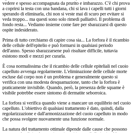
vedere e spesso accompagnata da prurito e imbarazzo. C'è chi prova
a coprirsi la testa con una bandana, chi si lava i capelli tutti i giorni
sperando di eliminarla, chi non si veste mai di scuro per evitare si
veda troppo... ma questi sono solo rimedi palliativi. Il problema di
fondo resta... Vediamo insieme come fare per sbarazzarsi di questo
ospite indesiderato.
Prima di tutto cerchiamo di capire cosa sia... La forfora è il ricambio
delle cellule dell'epitelio e può formarsi in qualsiasi periodo
dell'anno. Spesso sbarazzarsene può risultare difficile, tuttavia
esistono modi e mezzi per curarla.
È cosa normalissima che il ricambio delle cellule epiteliali nel cuoio
capelluto avvenga regolarmente. L'eliminazione delle cellule morte
escluse dal corpo non è un problema e generalmente questo si
verifica con una modesta desquamazione, tanto che la forfora è
praticamente invisibile. Quando, però, la presenza delle squame è
visibile potrebbe essere sintomo di dermatite seborroica.
La forfora si verifica quando viene a mancare un equilibrio nel cuoio
capelluto. L'obiettivo di qualsiasi trattamento è dato, quindi, dalla
regolarizzazione e dall'armonizzazione del cuoio capelluto in modo
che possa svolgere nuovamente una funzione normale.
La natura del trattamento ottimale dipende dalle cause che possono