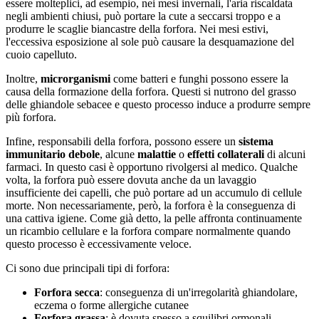
essere molteplici, ad esempio, nei mesi invernali, l'aria riscaldata
negli ambienti chiusi, può portare la cute a seccarsi troppo e a
produrre le scaglie biancastre della forfora. Nei mesi estivi,
l'eccessiva esposizione al sole può causare la desquamazione del
cuoio capelluto.
Inoltre,
microrganismi
come batteri e funghi possono essere la
causa della formazione della forfora. Questi si nutrono del grasso
delle ghiandole sebacee e questo processo induce a produrre sempre
più forfora.
Infine, responsabili della forfora, possono essere un
sistema
immunitario debole
, alcune
malattie
o
effetti collaterali
di alcuni
farmaci. In questo casi è opportuno rivolgersi al medico. Qualche
volta, la forfora può essere dovuta anche da un lavaggio
insufficiente dei capelli, che può portare ad un accumulo di cellule
morte. Non necessariamente, però, la forfora è la conseguenza di
una cattiva igiene. Come già detto, la pelle affronta continuamente
un ricambio cellulare e la forfora compare normalmente quando
questo processo è eccessivamente veloce.
Ci sono due principali tipi di forfora:
Forfora secca
: conseguenza di un'irregolarità ghiandolare,
eczema o forme allergiche cutanee
Forfora grassa
: è dovuta spesso a squilibri ormonali,