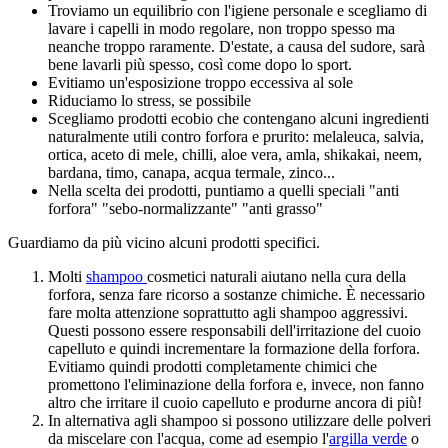
Troviamo un equilibrio con l'igiene personale e scegliamo di
lavare i capelli in modo regolare, non troppo spesso ma
neanche troppo raramente. D'estate, a causa del sudore, sarà
bene lavarli più spesso, così come dopo lo sport.
Evitiamo un'esposizione troppo eccessiva al sole
Riduciamo lo stress, se possibile
Scegliamo prodotti ecobio che contengano alcuni ingredienti
naturalmente utili contro forfora e prurito: melaleuca, salvia,
ortica, aceto di mele, chilli, aloe vera, amla, shikakai, neem,
bardana, timo, canapa, acqua termale, zinco...
Nella scelta dei prodotti, puntiamo a quelli speciali "anti
forfora" "sebo-normalizzante" "anti grasso"
Guardiamo da più vicino alcuni prodotti specifici.
Molti
shampoo
cosmetici naturali aiutano nella cura della
forfora, senza fare ricorso a sostanze chimiche. È necessario
fare molta attenzione soprattutto agli shampoo aggressivi.
Questi possono essere responsabili dell'irritazione del cuoio
capelluto e quindi incrementare la formazione della forfora.
Evitiamo quindi prodotti completamente chimici che
promettono l'eliminazione della forfora e, invece, non fanno
altro che irritare il cuoio capelluto e produrne ancora di più!
In alternativa agli shampoo si possono utilizzare delle polveri
da miscelare con l'acqua, come ad esempio l'
argilla verde
o