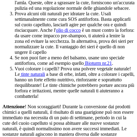
l'amla. Queste, oltre a sgrassare la cute, forniscono un'accurata
pulizia ed una regolazione normale delle ghiandole sebacee.
Prova alcuni olii naturali per idratare la cute. Usali
settimanalmente come cura SOS antiforfora. Basta applicarli
sul cuoio capelluto, lasciarli agire per qualche ora e quindi
risciacquare. Anche l'
olio di cocco
è un must contro la forfora:
da usare come impacco pre-shampoo, ti aiuterà a lenire la
zona ed evitare la secchezza. In alternativa, prova dei sieri per
normalizzare la cute. Il vantaggio dei sieri è quello di non
ungere il capello
Se non puoi fare a meno del balsamo, usane uno speciale
antiforfora, come ad esempio quello
Bioturm nr.21
.
Vuoi colorare i capelli? Prova una polvere vegetale naturale!
Le
tinte naturali
a base di erbe, infatti, oltre a colorare i capelli,
hanno un forte effetto nutritivo, rinforzante e soprattutto
riequilibrante! Le tinte chimiche potrebbero portare ancora più
forfora e irritazioni, mentre quelle naturali ti aiuteranno a
combatterla!
Attenzione
! Non scoraggiarti! Durante la conversione dai prodotti
chimici a quelli naturali, il risultato di una guarigione può non essere
immediato ma necessita di un paio di settimane, periodo in cui la
cute del cuoio capelluto si possa abituare alle nuove sostanze
naturali, è quindi normalissimo non avere successi immediati. Le
sostanze naturali agiscono in maniera diversa dalle sostanze