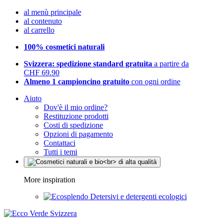
al menù principale
al contenuto
al carrello
100% cosmetici naturali
Svizzera: spedizione standard gratuita
a partire da
CHF 69.90
Almeno 1 campioncino gratuito
con ogni ordine
Aiuto
Dov'è il mio ordine?
Restituzione prodotti
Costi di spedizione
Opzioni di pagamento
Contattaci
Tutti i temi
More inspiration
Detersivi e detergenti ecologici