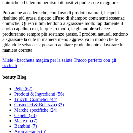
chimiche ed il tempo per risultati positivi può essere maggiore.
Può anche accadere che, con l'uso di prodotti naturali, i capelli
risultino più grassi rispetto all'uso di shampoo contenenti sostanze
chimiche. Questi ultimi tendono a sgrassare molto rapidamente il
cuoio capelluto ma, in questo modo, le ghiandole sebacee
produrranno sempre più sostanze grasse. I prodotti naturali tendono
a sgrassare la cute in maniera meno aggressiva in modo che le
ghiandole sebacee si possano adattare gradualmente e lavorare in
maniera corretta.
Miele - bacchetta magica per la salute
Trucco perfetto con gli
occhiali
beauty Blog
Pelle
(62)
Prodotti & Ingredienti
(56)
Trucchi Cosmetici
(44)
Cosmetici & Bellezza
(33)
Marche specifiche
(24)
Capelli
(23)
Make up
(7)
Bambini
(7)
Aromaterapia
(5)