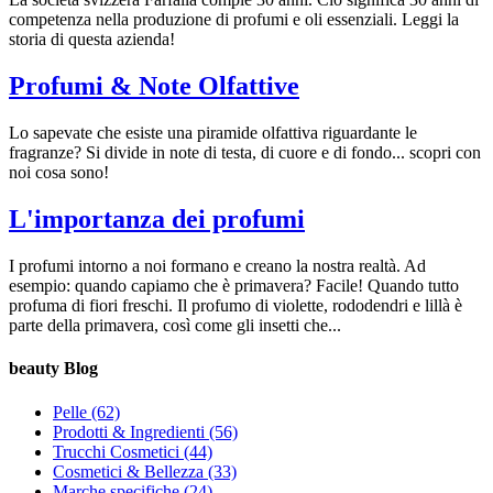
competenza nella produzione di profumi e oli essenziali. Leggi la
storia di questa azienda!
Profumi & Note Olfattive
Lo sapevate che esiste una piramide olfattiva riguardante le
fragranze? Si divide in note di testa, di cuore e di fondo... scopri con
noi cosa sono!
L'importanza dei profumi
I profumi intorno a noi formano e creano la nostra realtà. Ad
esempio: quando capiamo che è primavera? Facile! Quando tutto
profuma di fiori freschi. Il profumo di violette, rododendri e lillà è
parte della primavera, così come gli insetti che...
beauty Blog
Pelle
(62)
Prodotti & Ingredienti
(56)
Trucchi Cosmetici
(44)
Cosmetici & Bellezza
(33)
Marche specifiche
(24)