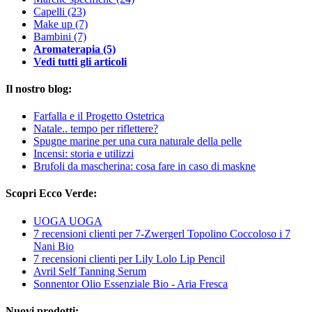
Capelli
(23)
Make up
(7)
Bambini
(7)
Aromaterapia
(5)
Vedi tutti gli articoli
Il nostro blog:
Farfalla e il Progetto Ostetrica
Natale.. tempo per riflettere?
Spugne marine per una cura naturale della pelle
Incensi: storia e utilizzi
Brufoli da mascherina: cosa fare in caso di maskne
Scopri Ecco Verde:
UOGA UOGA
7 recensioni clienti per 7-Zwergerl Topolino Coccoloso i 7
Nani Bio
7 recensioni clienti per Lily Lolo Lip Pencil
Avril Self Tanning Serum
Sonnentor Olio Essenziale Bio - Aria Fresca
Nuovi prodotti: