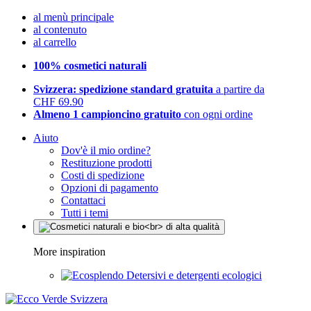
al menù principale
al contenuto
al carrello
100% cosmetici naturali
Svizzera: spedizione standard gratuita
a partire da
CHF 69.90
Almeno 1 campioncino gratuito
con ogni ordine
Aiuto
Dov'è il mio ordine?
Restituzione prodotti
Costi di spedizione
Opzioni di pagamento
Contattaci
Tutti i temi
More inspiration
Detersivi e detergenti ecologici