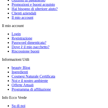
Opzioni di pagamento
Promozioni e buoni acquisto
Hai bisogno di ulteriore aiuto?
Clienti aziendali
Il mio account
Il mio account
Login
Registrazione
Password dimenticata?
Dove è il mio pacchetto?
Riscossione buoni
Informazioni Utili
beauty Blog
Ingredienti
Cosmesi Naturale Certificata
Noi e il nostro ambiente
Offerte Attuali
Programma di affiliazione
Info Ecco Verde
Su di noi