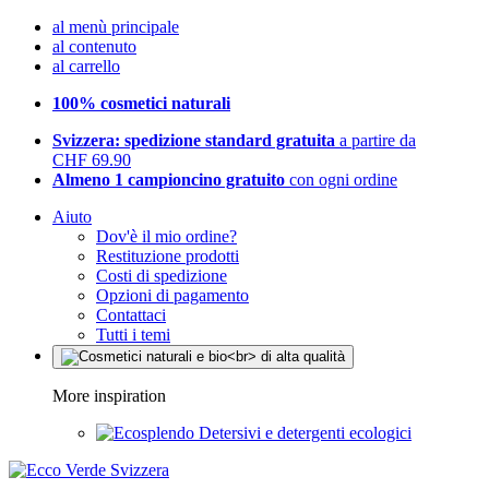
al menù principale
al contenuto
al carrello
100% cosmetici naturali
Svizzera: spedizione standard gratuita
a partire da
CHF 69.90
Almeno 1 campioncino gratuito
con ogni ordine
Aiuto
Dov'è il mio ordine?
Restituzione prodotti
Costi di spedizione
Opzioni di pagamento
Contattaci
Tutti i temi
More inspiration
Detersivi e detergenti ecologici