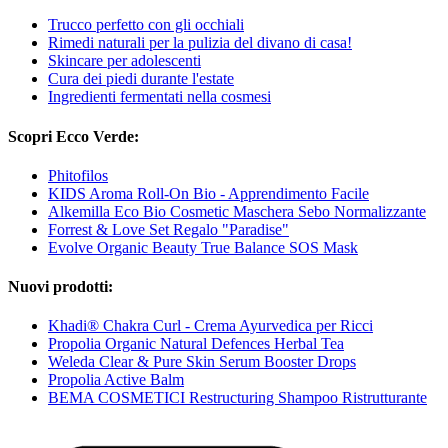
Trucco perfetto con gli occhiali
Rimedi naturali per la pulizia del divano di casa!
Skincare per adolescenti
Cura dei piedi durante l'estate
Ingredienti fermentati nella cosmesi
Scopri Ecco Verde:
Phitofilos
KIDS Aroma Roll-On Bio - Apprendimento Facile
Alkemilla Eco Bio Cosmetic Maschera Sebo Normalizzante
Forrest & Love Set Regalo "Paradise"
Evolve Organic Beauty True Balance SOS Mask
Nuovi prodotti:
Khadi® Chakra Curl - Crema Ayurvedica per Ricci
Propolia Organic Natural Defences Herbal Tea
Weleda Clear & Pure Skin Serum Booster Drops
Propolia Active Balm
BEMA COSMETICI Restructuring Shampoo Ristrutturante