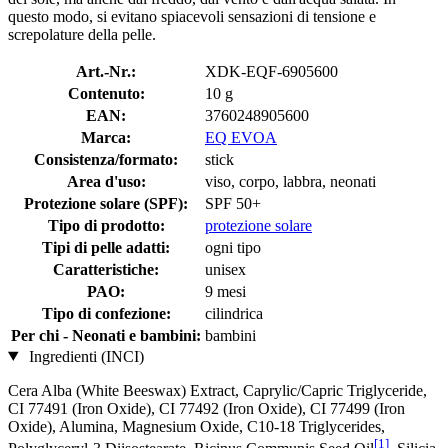
questo modo, si evitano spiacevoli sensazioni di tensione e
screpolature della pelle.
Art.-Nr.:
XDK-EQF-6905600
Contenuto:
10 g
EAN:
3760248905600
Marca:
EQ EVOA
Consistenza/formato:
stick
Area d'uso:
viso, corpo, labbra, neonati
Protezione solare (SPF):
SPF 50+
Tipo di prodotto:
protezione solare
Tipi di pelle adatti:
ogni tipo
Caratteristiche:
unisex
PAO:
9 mesi
Tipo di confezione:
cilindrica
Per chi - Neonati e bambini:
bambini
Ingredienti (INCI)
Cera Alba (White Beeswax) Extract, Caprylic/Capric Triglyceride,
CI 77491 (Iron Oxide), CI 77492 (Iron Oxide), CI 77499 (Iron
Oxide), Alumina, Magnesium Oxide, C10-18 Triglycerides,
[1]