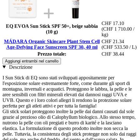
CHF 17.10
EQ EVOA Sun Stick SPF 50+, beige sabbia
(CHF 1 710.00 /
(10 g)
kg)
MÁDARA Organic Skincare Plant Stem Cell
CHF 21.34
Age-Defying Face Sunscreen SPF 30, 40 ml
(CHF 533.50 / L)
Prezzo totale:
CHF 38.44
Aggiungi entrambi nel carrello
Descrizione
I Sun Stick di EQ sono stati sviluppati appositamente per
l'esposizione solare estremamente forte, come durante gli sport di
montagna, invernali e acquatici. Proteggono le labbra, la pelle e le
aree sensibili con filtri minerali elevati dai dannosi raggi UVA e
UVB. Questo e i loro colori allegri li rendono la protezione solare
perfetta per gli atleti attivi e per tutta la famiglia!
Gli stick solari proteggono inoltre la pelle dai danni causati dal sole
grazie al prezioso olio di Calophyllum biologico. Allo stesso tempo,
nutrono la pelle con oli pregiati e burro di karité e la lasciano
elastica. La formulazione di questo prodotto inoltre non secca la
pelle. Tuttavia, la consistenza degli stick protegge non solo dai raggi
del sole, ma anche dal freddo, dal vento e dall'acqua salata. In