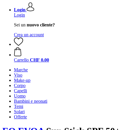
Login
Login
Sei un
nuovo cliente?
Crea un account
Carrello
CHF 0.00
Marche
Viso
Make-up
Corpo
Capelli
Uomo
Bambini e neonati
Temi
Solari
Offerte