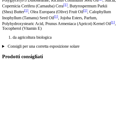
Polyglyceryl-3 Diisostearate, Ricinus Communis Seed Oil
, Silicia,
[1]
Copernicia Cerifera (Carnauba) Cera
, Butyrospermum Parkii
[1]
[1]
(Shea) Butter
, Olea Europaea (Olive) Fruit Oil
, Calophyllum
[1]
Inophyllum (Tamanu) Seed Oil
, Jojoba Esters, Parfum,
[1]
Polyhydroxystearic Acid, Prunus Armeniaca (Apricot) Kernel Oil
,
Tocopherol (Vitamin E)
da agricoltura biologica
Consigli per una corretta esposizione solare
Prodotti consigliati