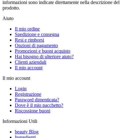
informazioni sono indicate direttamente nella descrizione del
prodotto.
Aiuto
Il mio ordine
Spedizione e consegna
Resi e rimborsi
Opzioni di pagamento
Promozioni e buoni acquisto
Hai bisogno di ulteriore aiuto?
Clienti aziendali
Il mio account
Il mio account
Login
Registrazione
Password dimenticata?
Dove è il mio pacchetto?
Riscossione buoni
Informazioni Utili
beauty Blog
Ingredienti