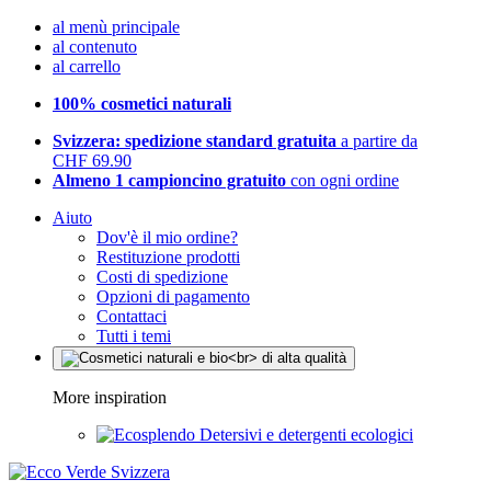
al menù principale
al contenuto
al carrello
100% cosmetici naturali
Svizzera: spedizione standard gratuita
a partire da
CHF 69.90
Almeno 1 campioncino gratuito
con ogni ordine
Aiuto
Dov'è il mio ordine?
Restituzione prodotti
Costi di spedizione
Opzioni di pagamento
Contattaci
Tutti i temi
More inspiration
Detersivi e detergenti ecologici