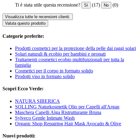
Ti è stata utile questa recensione?
(17)
(0)
Sì
No
Visualizza tutte le recensioni clienti.
Valuta questo prodotto
Categorie preferite:
Prodotti cosmetici per la protezione della pelle dai raggi solari
Solari naturali & ecobio per bambini e neonati
Trattamenti cosmetici ecobio multifunzionali per tutta la
famiglia
Cosmetici per il corpo in formato solido
Prodotti viso in formato solido
Scopri Ecco Verde:
NATURA SIBERICA
SOLLING Naturkosmetik Olio per Capelli all'Argan
Maschera Capelli Alga Ristrutturante Bruna
Sylveco Gentle Intimate Wash
Organic Shop Repairing Hair Mask Avocado & Olive
Nuovi prodotti: