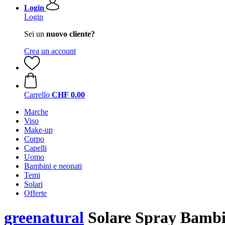
Login
Login
Sei un
nuovo cliente?
Crea un account
Carrello
CHF 0.00
Marche
Viso
Make-up
Corpo
Capelli
Uomo
Bambini e neonati
Temi
Solari
Offerte
greenatural
Solare Spray Bambi