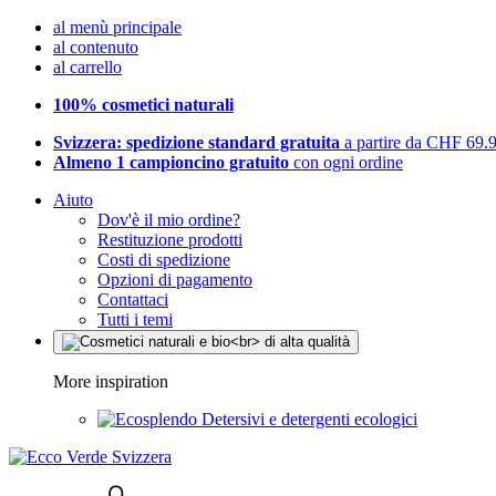
al menù principale
al contenuto
al carrello
100% cosmetici naturali
Svizzera: spedizione standard gratuita
a partire da CHF 69.
Almeno 1 campioncino gratuito
con ogni ordine
Aiuto
Dov'è il mio ordine?
Restituzione prodotti
Costi di spedizione
Opzioni di pagamento
Contattaci
Tutti i temi
More inspiration
Detersivi e detergenti ecologici