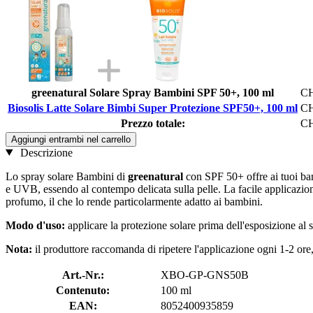
greenatural Solare Spray Bambini SPF 50+, 100 ml
CH
Biosolis Latte Solare Bimbi Super Protezione SPF50+, 100 ml
CH
Prezzo totale:
CH
Aggiungi entrambi nel carrello
Descrizione
Lo spray solare Bambini di
greenatural
con SPF 50+ offre ai tuoi bam
e UVB, essendo al contempo delicata sulla pelle. La facile applicazion
profumo, il che lo rende particolarmente adatto ai bambini.
Modo d'uso:
applicare la protezione solare prima dell'esposizione al
Nota:
il produttore raccomanda di ripetere l'applicazione ogni 1-2 ore
Art.-Nr.:
XBO-GP-GNS50B
Contenuto:
100 ml
EAN:
8052400935859