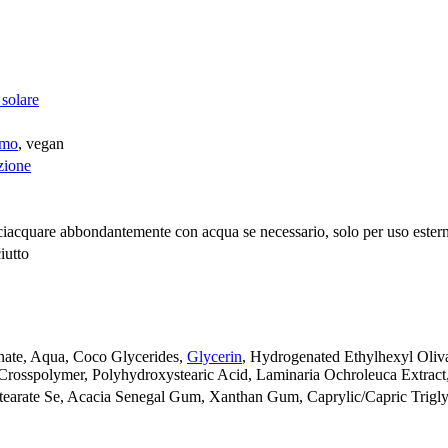
 solare
umo
, vegan
zione
 sciacquare abbondantemente con acqua se necessario, solo per uso esterno
iutto
nate, Aqua, Coco Glycerides,
Glycerin
, Hydrogenated Ethylhexyl Oliva
e Crosspolymer, Polyhydroxystearic Acid, Laminaria Ochroleuca Extract
Stearate Se, Acacia Senegal Gum, Xanthan Gum, Caprylic/Capric Trigly