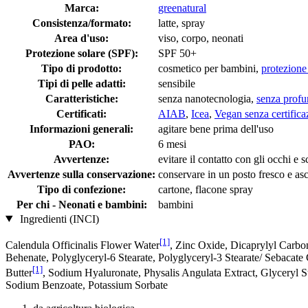
Marca:
greenatural
Consistenza/formato:
latte, spray
Area d'uso:
viso, corpo, neonati
Protezione solare (SPF):
SPF 50+
Tipo di prodotto:
cosmetico per bambini,
protezione
Tipi di pelle adatti:
sensibile
Caratteristiche:
senza nanotecnologia,
senza prof
Certificati:
AIAB
,
Icea
,
Vegan senza certifica
Informazioni generali:
agitare bene prima dell'uso
PAO:
6 mesi
Avvertenze:
evitare il contatto con gli occhi e
Avvertenze sulla conservazione:
conservare in un posto fresco e asc
Tipo di confezione:
cartone, flacone spray
Per chi - Neonati e bambini:
bambini
Ingredienti (INCI)
[1]
Calendula Officinalis Flower Water
, Zinc Oxide, Dicaprylyl Carbo
Behenate, Polyglyceryl-6 Stearate, Polyglyceryl-3 Stearate/ Sebacat
[1]
Butter
, Sodium Hyaluronate, Physalis Angulata Extract, Glyceryl 
Sodium Benzoate, Potassium Sorbate