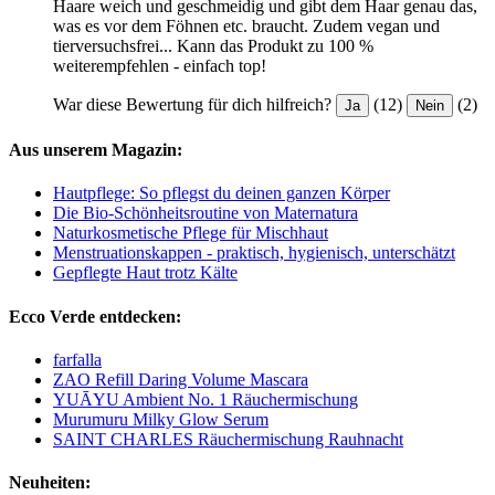
Haare weich und geschmeidig und gibt dem Haar genau das,
was es vor dem Föhnen etc. braucht. Zudem vegan und
tierversuchsfrei... Kann das Produkt zu 100 %
weiterempfehlen - einfach top!
War diese Bewertung für dich hilfreich?
(12)
(2)
Ja
Nein
Aus unserem Magazin:
Hautpflege: So pflegst du deinen ganzen Körper
Die Bio-Schönheitsroutine von Maternatura
Naturkosmetische Pflege für Mischhaut
Menstruationskappen - praktisch, hygienisch, unterschätzt
Gepflegte Haut trotz Kälte
Ecco Verde entdecken:
farfalla
ZAO Refill Daring Volume Mascara
YUĀYU Ambient No. 1 Räuchermischung
Murumuru Milky Glow Serum
SAINT CHARLES Räuchermischung Rauhnacht
Neuheiten: