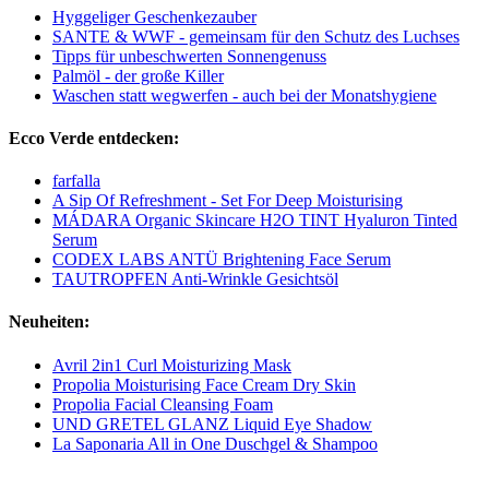
Hyggeliger Geschenkezauber
SANTE & WWF - gemeinsam für den Schutz des Luchses
Tipps für unbeschwerten Sonnengenuss
Palmöl - der große Killer
Waschen statt wegwerfen - auch bei der Monatshygiene
Ecco Verde entdecken:
farfalla
A Sip Of Refreshment - Set For Deep Moisturising
MÁDARA Organic Skincare H2O TINT Hyaluron Tinted
Serum
CODEX LABS ANTÜ Brightening Face Serum
TAUTROPFEN Anti-Wrinkle Gesichtsöl
Neuheiten:
Avril 2in1 Curl Moisturizing Mask
Propolia Moisturising Face Cream Dry Skin
Propolia Facial Cleansing Foam
UND GRETEL GLANZ Liquid Eye Shadow
La Saponaria All in One Duschgel & Shampoo