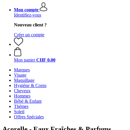
Mon compte
Identifiez-vous
Nouveau client ?
Créer un compte
Mon panier
CHF 0.00
Marques
Visage
Maquillage
Hygiène & Corps
Cheveux
Hommes
Bébé & Enfant
Thèmes
Soleil
Offres Spéciales
Acorelle - Eaux Fraîches & Parfums