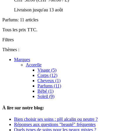
Livraison jusqu'au 13 août
Parfums: 11 articles
Tous les prix TTC.
Filtres
Thèmes :
Marques
Acorelle
Visage (5)
Corps (12)
Cheveux (1)
Parfums (11)
Bébé (1)
Soleil (9)
À lire sur notre blog:
Bien choisir ses soins : pH alcalin ou neutre ?
Réponses aux questions "beauté" fréquentes
Quels types de soins pour les peaux mixtes ?