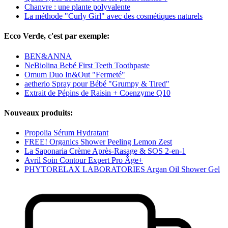
Chanvre : une plante polyvalente
La méthode "Curly Girl" avec des cosmétiques naturels
Ecco Verde, c'est par exemple:
BEN&ANNA
NeBiolina Bebé First Teeth Toothpaste
Omum Duo In&Out "Fermeté"
aetherio Spray pour Bébé "Grumpy & Tired"
Extrait de Pépins de Raisin + Coenzyme Q10
Nouveaux produits:
Propolia Sérum Hydratant
FREE! Organics Shower Peeling Lemon Zest
La Saponaria Crème Après-Rasage & SOS 2-en-1
Avril Soin Contour Expert Pro Âge+
PHYTORELAX LABORATORIES Argan Oil Shower Gel