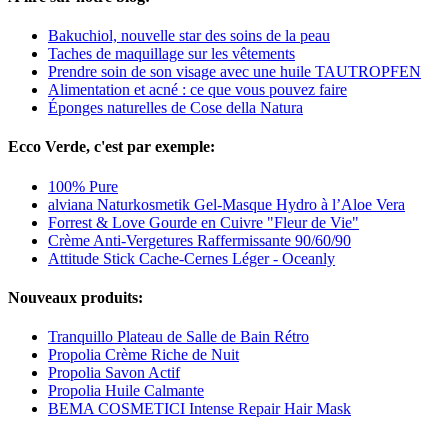
Bakuchiol, nouvelle star des soins de la peau
Taches de maquillage sur les vêtements
Prendre soin de son visage avec une huile TAUTROPFEN
Alimentation et acné : ce que vous pouvez faire
Éponges naturelles de Cose della Natura
Ecco Verde, c'est par exemple:
100% Pure
alviana Naturkosmetik Gel-Masque Hydro à l’Aloe Vera
Forrest & Love Gourde en Cuivre "Fleur de Vie"
Crème Anti-Vergetures Raffermissante 90/60/90
Attitude Stick Cache-Cernes Léger - Oceanly
Nouveaux produits:
Tranquillo Plateau de Salle de Bain Rétro
Propolia Crème Riche de Nuit
Propolia Savon Actif
Propolia Huile Calmante
BEMA COSMETICI Intense Repair Hair Mask