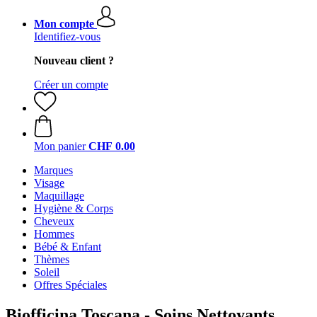
Mon compte
Identifiez-vous
Nouveau client ?
Créer un compte
Mon panier
CHF 0.00
Marques
Visage
Maquillage
Hygiène & Corps
Cheveux
Hommes
Bébé & Enfant
Thèmes
Soleil
Offres Spéciales
Biofficina Toscana - Soins Nettoyants