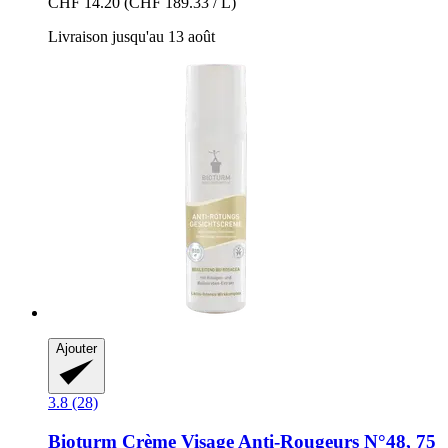
CHF 14.20
(CHF 189.33 / L)
Livraison jusqu'au 13 août
Ajouter
3.8 (28)
Bioturm
Crème Visage Anti-​Rougeurs N°48, 75