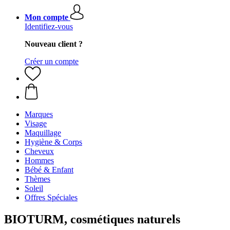
Mon compte
Identifiez-vous
Nouveau client ?
Créer un compte
Marques
Visage
Maquillage
Hygiène & Corps
Cheveux
Hommes
Bébé & Enfant
Thèmes
Soleil
Offres Spéciales
BIOTURM, cosmétiques naturels