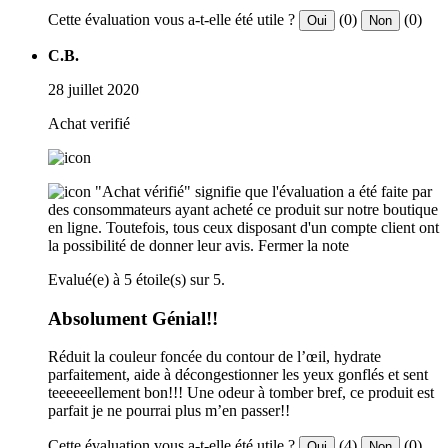
Cette évaluation vous a-t-elle été utile ?
(0)
(0)
Oui
Non
C.B.
28 juillet 2020
Achat verifié
"Achat vérifié" signifie que l'évaluation a été faite par
des consommateurs ayant acheté ce produit sur notre boutique
en ligne. Toutefois, tous ceux disposant d'un compte client ont
la possibilité de donner leur avis.
Fermer la note
Evalué(e) à 5 étoile(s) sur 5.
Absolument Génial!!
Réduit la couleur foncée du contour de l’œil, hydrate
parfaitement, aide à décongestionner les yeux gonflés et sent
teeeeeellement bon!!! Une odeur à tomber bref, ce produit est
parfait je ne pourrai plus m’en passer!!
Cette évaluation vous a-t-elle été utile ?
(4)
(0)
Oui
Non