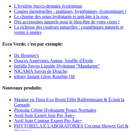
L'hygiène bucco-dentaire écologique
Coupes menstruelles - pratiques, hygiéniques, économiques !
Le charme des soins hydratants et anti-âge à la rose.
Des accessoires naturels pour le bien-être de votre corps !
La richesse des couleurs naturelles : cosmétiques naturels et
vernis à ongles
Ecco Verde, c'est par exemple:
Dr. Bronner's
Douces Angevines Anima, Souffle d'Étoile
farfalla Savon Liquide Hydratant "Mandarine"
NICAMA Savon de Douche
trilogy Instant Glow Rosehip Oil
Nouveaux produits:
Masque en Tissu Exo Boost Effet Raffermissant & Éclatà la
Grenade
Propolia Crème Hydratante Peaux Normales
Avril Soin Expert Jour Pro Âge+
Avril Soin Contour Expert Pro Âge+
PHYTORELAX LABORATORIES Coconut Shower Gel &