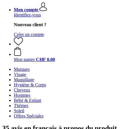
Mon compte
Identifiez-vous
Nouveau client ?
Créer un compte
Mon panier
CHF 0.00
Marques
Visage
Maquillage
Hygiène & Corps
Cheveux
Hommes
Bébé & Enfant
Thèmes
Soleil
Offres Spéciales
35 avis en français à propos du produit