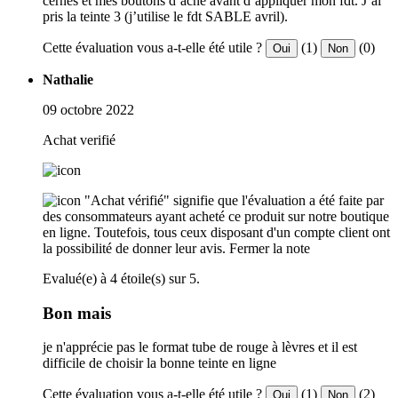
cernes et mes boutons d’acné avant d’appliquer mon fdt. J’ai
pris la teinte 3 (j’utilise le fdt SABLE avril).
Cette évaluation vous a-t-elle été utile ?
(1)
(0)
Oui
Non
Nathalie
09 octobre 2022
Achat verifié
"Achat vérifié" signifie que l'évaluation a été faite par
des consommateurs ayant acheté ce produit sur notre boutique
en ligne. Toutefois, tous ceux disposant d'un compte client ont
la possibilité de donner leur avis.
Fermer la note
Evalué(e) à 4 étoile(s) sur 5.
Bon mais
je n'apprécie pas le format tube de rouge à lèvres et il est
difficile de choisir la bonne teinte en ligne
Cette évaluation vous a-t-elle été utile ?
(1)
(2)
Oui
Non