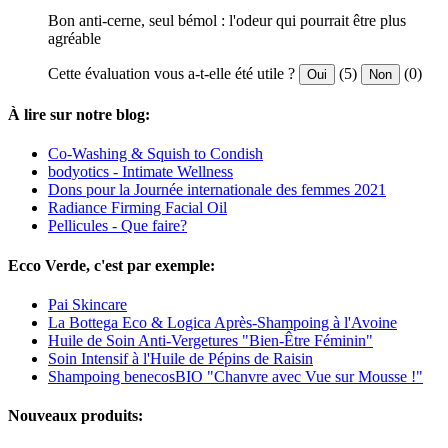
Bon anti-cerne, seul bémol : l'odeur qui pourrait être plus
agréable
Cette évaluation vous a-t-elle été utile ?
(5)
(0)
Oui
Non
À lire sur notre blog:
Co-Washing & Squish to Condish
bodyotics - Intimate Wellness
Dons pour la Journée internationale des femmes 2021
Radiance Firming Facial Oil
Pellicules - Que faire?
Ecco Verde, c'est par exemple:
Pai Skincare
La Bottega Eco & Logica Après-Shampoing à l'Avoine
Huile de Soin Anti-Vergetures "Bien-Être Féminin"
Soin Intensif à l'Huile de Pépins de Raisin
Shampoing benecosBIO "Chanvre avec Vue sur Mousse !"
Nouveaux produits: