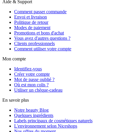
Aide & Support
Comment passer commande
Envoi et livraison
Politique de retour
Modes de paiement
Promotions et bons d'achat
Vous avez d'autres questions ?
Clients professionnels
Comment utiliser votre compte
Mon compte
Identifiez-vous
Créer votre compte
Mot de passe oublié ?
Où est mon colis ?
Utiliser un chèque-cadeau
En savoir plus
Notre beauty Blog
Quelques ingrédients
Labels principaux de cosmétiques naturels
L'environnement selon Niceshops
Nos offres du moment