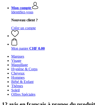
Mon compte
Identifiez-vous
Nouveau client ?
Créer un compte
Mon panier
CHF 0.00
Marques
Visage
Maquillage
Hygiène & Corps
Cheveux
Hommes
Bébé & Enfant
Thèmes
Soleil
Offres Spéciales
12 avis en français à propos du produit