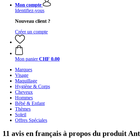
Mon compte
Identifiez-vous
Nouveau client ?
Créer un compte
Mon panier
CHF 0.00
Marques
Visage
Maquillage
Hygiène & Corps
Cheveux
Hommes
Bébé & Enfant
Thèmes
Soleil
Offres Spéciales
11 avis en français à propos du produit An