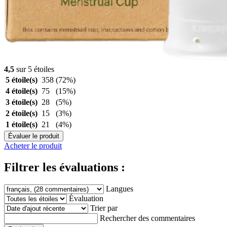
4,5
sur 5 étoiles
5 étoile(s)
358
(72%)
4 étoile(s)
75
(15%)
3 étoile(s)
28
(5%)
2 étoile(s)
15
(3%)
1 étoile(s)
21
(4%)
Évaluer le produit
Acheter le produit
Filtrer les évaluations :
Langues
Évaluation
Trier par
Rechercher des commentaires