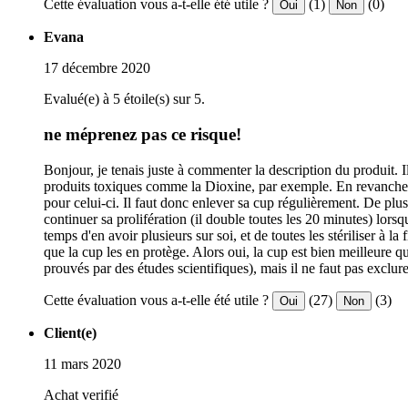
Cette évaluation vous a-t-elle été utile ?
(1)
(0)
Oui
Non
Evana
17 décembre 2020
Evalué(e) à 5 étoile(s) sur 5.
ne méprenez pas ce risque!
Bonjour, je tenais juste à commenter la description du produit. 
produits toxiques comme la Dioxine, par exemple. En revanche, e
pour celui-ci. Il faut donc enlever sa cup régulièrement. De plus
continuer sa prolifération (il double toutes les 20 minutes) lorsqu
temps d'en avoir plusieurs sur soi, et de toutes les stériliser à 
que la cup les en protège. Alors oui, la cup est bien meilleure q
prouvés par des études scientifiques), mais il ne faut pas excl
Cette évaluation vous a-t-elle été utile ?
(27)
(3)
Oui
Non
Client(e)
11 mars 2020
Achat verifié