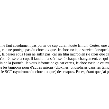
Il ne faut absolument pas porter de cup durant toute la nuit! Certes, une
lle ne protège pas du choc toxique. le choc toxique survient lorsque le
, la passer sous l'eau ne suffit pas, car un film microbien (je crois que 
'on réinsère la cup. Il faudrait la stériliser à chaque changement, ce qui 
la fin de la journée. Je vous informe de ça car certes, le choc toxique es
ue les tampons pour d'autres raisons (dioxines, phosphates dans les tamp
ure le SCT (syndrome du choc toxique) des risques. En espérant que j'ai