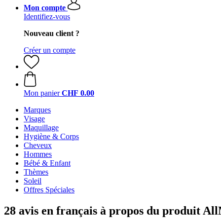
Mon compte
Identifiez-vous
Nouveau client ?
Créer un compte
Mon panier
CHF 0.00
Marques
Visage
Maquillage
Hygiène & Corps
Cheveux
Hommes
Bébé & Enfant
Thèmes
Soleil
Offres Spéciales
28 avis en français à propos du produit A