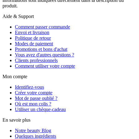
informations sont indiquées directement dans la description du
produit.
Aide & Support
Comment passer commande
Envoi et livraison
Politique de retour
Modes de paiement
Promotions et bons d'achat
Vous avez d'autres questions ?
Clients professionnels
Comment utiliser votre compte
Mon compte
Identifiez-vous
Créer votre compte
Mot de passe oublié ?
Où est mon colis ?
Utiliser un chèque-cadeau
En savoir plus
Notre beauty Blog
Quelques ingrédients