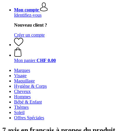
Mon compte
Identifiez-vous
Nouveau client ?
Créer un compte
Mon panier
CHF 0.00
Marques
Visage
Maquillage
Hygiène & Corps
Cheveux
Hommes
Bébé & Enfant
Thèmes
Soleil
Offres Spéciales
7 avis en français à propos du produit