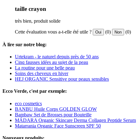
taille crayon
très bien, produit solide
Cette évaluation vous a-t-elle été utile ?
(0)
(0)
Oui
Non
À lire sur notre blog:
Urtekram - le naturel depuis près de 50 ans
Cinq fausses idées au sujet de la peau
La routine pour une belle peau
Soins des cheveux en hiver
HEJ ORGANIC Sensitive pour peaux sensibles
Ecco Verde, c'est par exemple:
eco cosmetics
BANBU Huile Corps GOLDEN GLOW
Bambaw Set de Brosses pour Bouteille
MÁDARA Organic Skincare Derma Collagen Peptide Serum
Matarrania Organic Face Sunscreen SPF 50
Nouveaux produits: