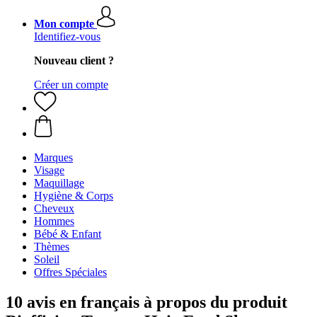
Mon compte
Identifiez-vous
Nouveau client ?
Créer un compte
Marques
Visage
Maquillage
Hygiène & Corps
Cheveux
Hommes
Bébé & Enfant
Thèmes
Soleil
Offres Spéciales
10 avis en français à propos du produit