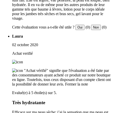
suis fan. Elle est légère, vite pénétrée, la peau est souple, bien
hydratée. Il en va de même pour les autres produits de leur
gamme tels que baume à lèvres, lotion pour le corps idéale
pour les jambes très sèches et bras secs, gel lavant pour le
visage.
Cette évaluation vous a-t-elle été utile ?
(0)
(0)
Oui
Non
Laura
02 octobre 2020
Achat verifié
"Achat vérifié" signifie que l'évaluation a été faite par
des consommateurs ayant acheté ce produit sur notre boutique
en ligne. Toutefois, tous ceux disposant d'un compte client ont
la possibilité de donner leur avis.
Fermer la note
Evalué(e) à 5 étoile(s) sur 5.
Très hydratante
Efficace sur ma peau sèche: j’ai la sensation que ma peau est