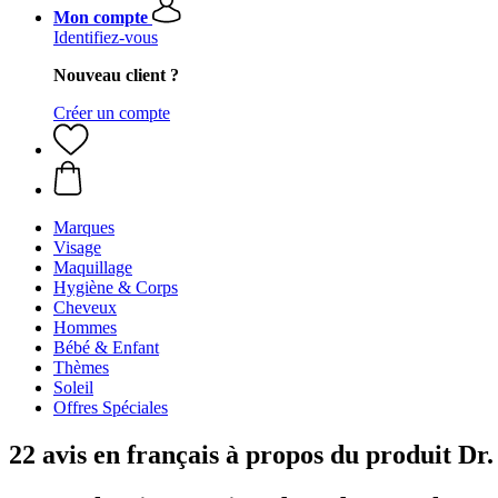
Mon compte
Identifiez-vous
Nouveau client ?
Créer un compte
Marques
Visage
Maquillage
Hygiène & Corps
Cheveux
Hommes
Bébé & Enfant
Thèmes
Soleil
Offres Spéciales
22 avis en français à propos du produit D