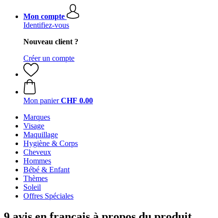
Mon compte
Identifiez-vous
Nouveau client ?
Créer un compte
Mon panier
CHF 0.00
Marques
Visage
Maquillage
Hygiène & Corps
Cheveux
Hommes
Bébé & Enfant
Thèmes
Soleil
Offres Spéciales
9 avis en français à propos du produit