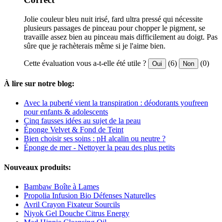
Jolie couleur bleu nuit irisé, fard ultra pressé qui nécessite
plusieurs passages de pinceau pour chopper le pigment, se
travaille assez bien au pinceau mais difficilement au doigt. Pas
sûre que je rachèterais même si je l'aime bien.
Cette évaluation vous a-t-elle été utile ?
(6)
(0)
Oui
Non
À lire sur notre blog:
Avec la puberté vient la transpiration : déodorants youfreen
pour enfants & adolescents
Cinq fausses idées au sujet de la peau
Éponge Velvet & Fond de Teint
Bien choisir ses soins : pH alcalin ou neutre ?
Éponge de mer - Nettoyer la peau des plus petits
Nouveaux produits:
Bambaw Boîte à Lames
Propolia Infusion Bio Défenses Naturelles
Avril Crayon Fixateur Sourcils
Niyok Gel Douche Citrus Energy