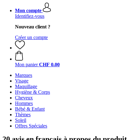
Mon compte
Identifiez-vous
Nouveau client ?
Créer un compte
Mon panier
CHF 0.00
Marques
Visage
Maquillage
Hygiène & Corps
Cheveux
Hommes
Bébé & Enfant
Thèmes
Soleil
Offres Spéciales
20 avis en français à propos du produit