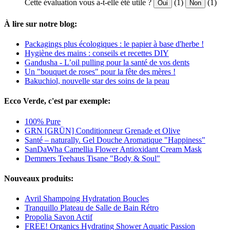
Cette évaluation vous a-t-elle été utile ?
(1)
(1)
Oui
Non
À lire sur notre blog:
Packagings plus écologiques : le papier à base d'herbe !
Hygiène des mains : conseils et recettes DIY
Gandusha - L’oil pulling pour la santé de vos dents
Un "bouquet de roses" pour la fête des mères !
Bakuchiol, nouvelle star des soins de la peau
Ecco Verde, c'est par exemple:
100% Pure
GRN [GRÜN] Conditionneur Grenade et Olive
Santé – naturally. Gel Douche Aromatique "Happiness"
SanDaWha Camellia Flower Antioxidant Cream Mask
Demmers Teehaus Tisane "Body & Soul"
Nouveaux produits:
Avril Shampoing Hydratation Boucles
Tranquillo Plateau de Salle de Bain Rétro
Propolia Savon Actif
FREE! Organics Hydrating Shower Aquatic Passion