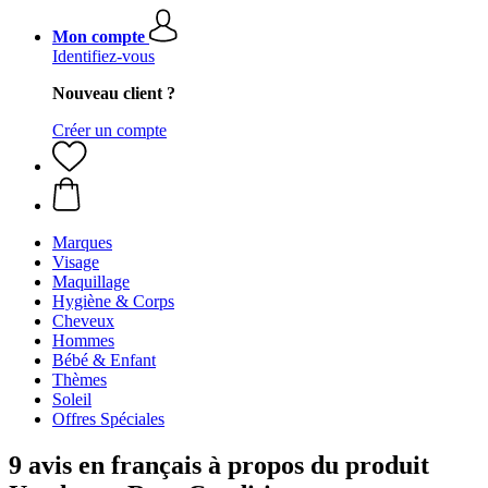
Mon compte
Identifiez-vous
Nouveau client ?
Créer un compte
Marques
Visage
Maquillage
Hygiène & Corps
Cheveux
Hommes
Bébé & Enfant
Thèmes
Soleil
Offres Spéciales
9 avis en français à propos du produit