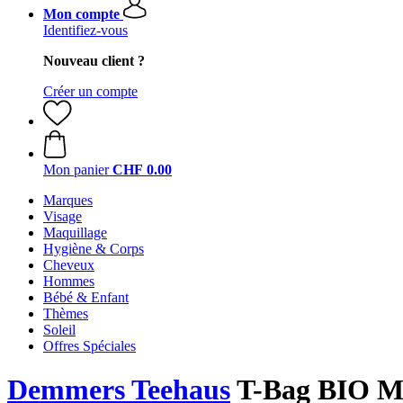
Mon compte
Identifiez-vous
Nouveau client ?
Créer un compte
Mon panier
CHF 0.00
Marques
Visage
Maquillage
Hygiène & Corps
Cheveux
Hommes
Bébé & Enfant
Thèmes
Soleil
Offres Spéciales
Demmers Teehaus
T-Bag BIO Men