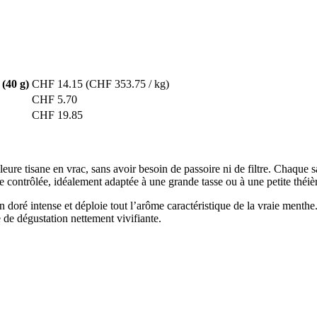
(40 g)
CHF 14.15
(CHF 353.75 / kg)
CHF 5.70
CHF 19.85
eure tisane en vrac, sans avoir besoin de passoire ni de filtre. Chaque 
 contrôlée, idéalement adaptée à une grande tasse ou à une petite théière
n doré intense et déploie tout l’arôme caractéristique de la vraie menth
 de dégustation nettement vivifiante.