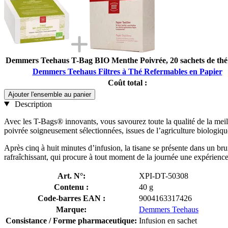
Demmers Teehaus T-Bag BIO Menthe Poivrée, 20 sachets de thé 
Demmers Teehaus Filtres à Thé Refermables en Papier
Coût total :
Ajouter l'ensemble au panier
Description
Avec les T-Bags® innovants, vous savourez toute la qualité de la meill
poivrée soigneusement sélectionnées, issues de l’agriculture biologique
Après cinq à huit minutes d’infusion, la tisane se présente dans un bru
rafraîchissant, qui procure à tout moment de la journée une expérience
Art. N°:
XPI-DT-50308
Contenu :
40 g
Code-barres EAN :
9004163317426
Marque:
Demmers Teehaus
Consistance / Forme pharmaceutique:
Infusion en sachet