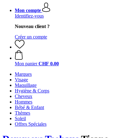
Mon compte
Identifiez-vous
Nouveau client ?
Créer un compte
Mon panier
CHF 0.00
Marques
Visage
Maquillage
Hygiène & Corps
Cheveux
Hommes
Bébé & Enfant
Thèmes
Soleil
Offres Spéciales