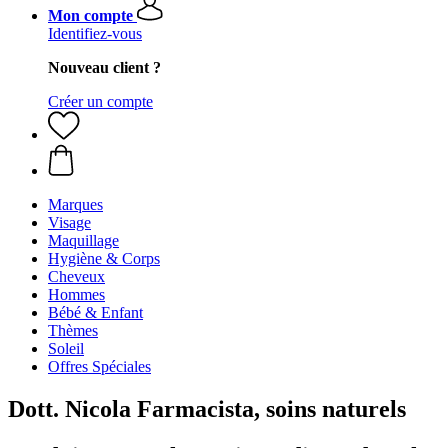
Mon compte
Identifiez-vous
Nouveau client ?
Créer un compte
Marques
Visage
Maquillage
Hygiène & Corps
Cheveux
Hommes
Bébé & Enfant
Thèmes
Soleil
Offres Spéciales
Dott. Nicola Farmacista, soins naturels