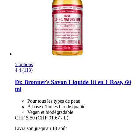
5 options
4.4 (113)
Dr. Bronner's
Savon Liquide 18 en 1 Rose, 60
ml
Pour tous les types de peau
À base d’huiles bio de qualité
Vegan et biodégradable
CHF 5.50
(CHF 91.67 / L)
Livraison jusqu'au 13 août