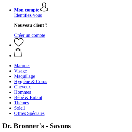
Mon compte
Identifiez-vous
Nouveau client ?
Créer un compte
Marques
Visage
Maquillage
Hygiène & Corps
Cheveux
Hommes
Bébé & Enfant
Thèmes
Soleil
Offres Spéciales
Dr. Bronner's - Savons