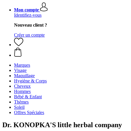
Mon compte
Identifiez-vous
Nouveau client ?
Créer un compte
Marques
Visage
Maquillage
Hygiène & Corps
Cheveux
Hommes
Bébé & Enfant
Thèmes
Soleil
Offres Spéciales
Dr. KONOPKA'S little herbal company