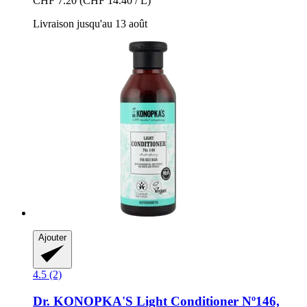
CHF 7.20
(CHF 14.40 / L)
Livraison jusqu'au 13 août
Ajouter
4.5 (2)
Dr. KONOPKA'S
Light Conditioner Nº146,