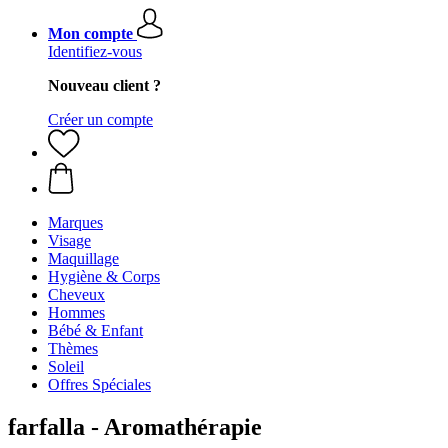
Mon compte
Identifiez-vous
Nouveau client ?
Créer un compte
Marques
Visage
Maquillage
Hygiène & Corps
Cheveux
Hommes
Bébé & Enfant
Thèmes
Soleil
Offres Spéciales
farfalla - Aromathérapie