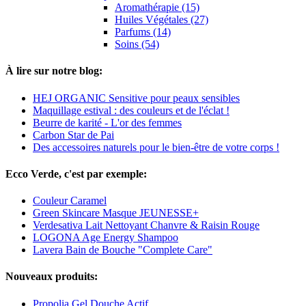
Aromathérapie (15)
Huiles Végétales (27)
Parfums (14)
Soins (54)
À lire sur notre blog:
HEJ ORGANIC Sensitive pour peaux sensibles
Maquillage estival : des couleurs et de l'éclat !
Beurre de karité - L'or des femmes
Carbon Star de Pai
Des accessoires naturels pour le bien-être de votre corps !
Ecco Verde, c'est par exemple:
Couleur Caramel
Green Skincare Masque JEUNESSE+
Verdesativa Lait Nettoyant Chanvre & Raisin Rouge
LOGONA Age Energy Shampoo
Lavera Bain de Bouche "Complete Care"
Nouveaux produits:
Propolia Gel Douche Actif