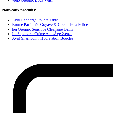
vielö Organic Body Wash
Nouveaux produits:
Avril Recharge Poudre Libre
Brume Parfumée Goyave & Coco - Isola Felice
hej Organic Sensitive Cleansing Balm
La Saponaria Crème Anti-Âge 2-en-1
Avril Shampoing Hydratation Boucles