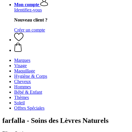
Mon compte
Identifiez-vous
Nouveau client ?
Créer un compte
Marques
Visage
Maquillage
Hygiène & Corps
Cheveux
Hommes
Bébé & Enfant
Thèmes
Soleil
Offres Spéciales
farfalla - Soins des Lèvres Naturels