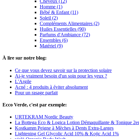
Cheveux (12)
Homme (1)
Bébé & Enfant (11)
Soleil (2)
Compléments Alimentaires (2)
Huiles Essentielles (90)
Parfums d'Ambiance (72)
Ensembles (6)
Matériel (9)
À lire sur notre blog:
Ce que vous devez savoir sur la protection solaire
Ai-je vraiment besoin d'un soin pour les yeux ?
L'Argile
Acné : 4 produits à éviter absolument
Pour un rasage parfait
Ecco Verde, c'est par exemple:
URTEKRAM Nordic Beauty
La Bottega Eco & Logica Lotion Démaquillante & Tonique 2e
Kostkamm Peigne à Mèches à Dents Extra-Larges
Lightening Gel Glycolic Acid 10% & Kojic Acid 1%