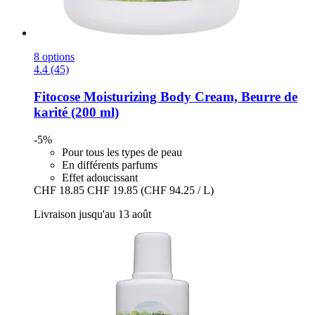
8 options
4.4 (45)
Fitocose
Moisturizing Body Cream, Beurre de
karité (200 ml)
-5%
Pour tous les types de peau
En différents parfums
Effet adoucissant
CHF 18.85
CHF 19.85
(CHF 94.25 / L)
Livraison jusqu'au 13 août