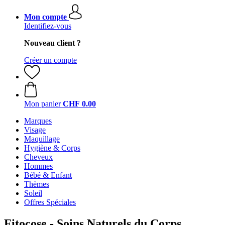
Mon compte
Identifiez-vous
Nouveau client ?
Créer un compte
Mon panier
CHF 0.00
Marques
Visage
Maquillage
Hygiène & Corps
Cheveux
Hommes
Bébé & Enfant
Thèmes
Soleil
Offres Spéciales
Fitocose - Soins Naturels du Corps