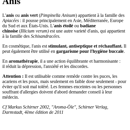
Anis
L'
anis
ou
anis vert
(
Pimpinella Anisum
) appartient à la famille des
Apiacées
: il pousse principalement en Asie, Méditerranée, Europe
du Sud et aux États-Unis. L'
anis étoilé
ou
badiane
chinoise
(
Illicium verum)
est une autre varieté d'anis, qui appartient
à la famille des
Schisandracées.
En cosmétique, l'anis est
stimulant, antiseptique et réchauffant.
Il
peut également être utilisé en
gargarisme pour l'hygiène buccale
.
En
aromathérapie
, il a une action équilibrante et harmonisante :
il réduit la dépression, l'anxiété et les discordes.
Attention :
Il est utilisable comme remède contre les puces, les
acariens et les poux, mais seulement en faible dose seulement - pour
éviter qu'il soit mal toléré. Les femmes enceintes ou les personnes
souffrant d'allergies doivent d'abord demander conseil à leur
médecin.
Cf Markus Schirner 2002, "Aroma-Öle", Schirner Verlag,
Darmstadt, 4ème édition de 2011