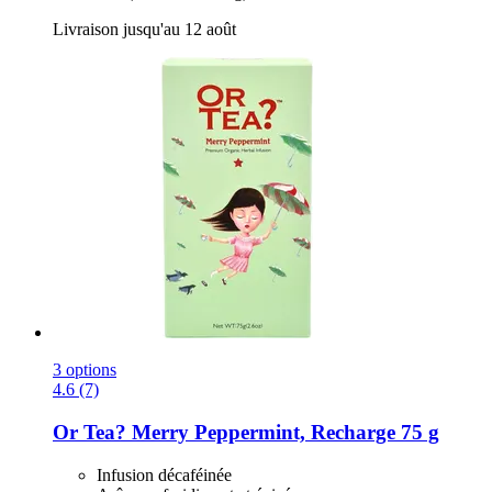
Livraison jusqu'au 12 août
3 options
4.6 (7)
Or Tea?
Merry Peppermint, Recharge 75 g
Infusion décaféinée