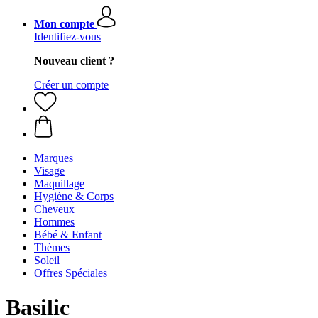
Mon compte
Identifiez-vous
Nouveau client ?
Créer un compte
Marques
Visage
Maquillage
Hygiène & Corps
Cheveux
Hommes
Bébé & Enfant
Thèmes
Soleil
Offres Spéciales
Basilic