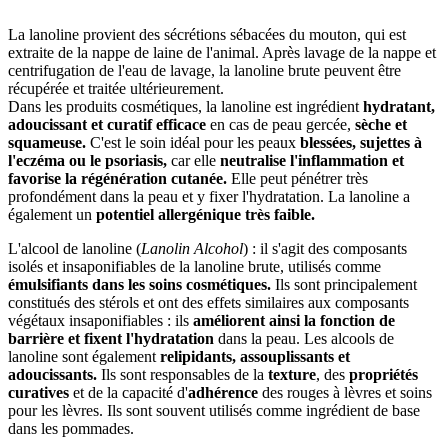
La lanoline provient des sécrétions sébacées du mouton, qui est
extraite de la nappe de laine de l'animal. Après lavage de la nappe et
centrifugation de l'eau de lavage, la lanoline brute peuvent être
récupérée et traitée ultérieurement.
Dans les produits cosmétiques, la lanoline est ingrédient
hydratant,
adoucissant et curatif efficace
en cas de peau gercée,
sèche et
squameuse.
C'est le soin idéal pour les peaux
blessées, sujettes à
l'eczéma ou le psoriasis,
car elle
neutralise l'inflammation et
favorise la régénération cutanée.
Elle peut pénétrer très
profondément dans la peau et y fixer l'hydratation. La lanoline a
également un
potentiel allergénique très faible.
L'alcool de lanoline (
Lanolin Alcohol
) : il s'agit des composants
isolés et insaponifiables de la lanoline brute, utilisés comme
émulsifiants dans les soins cosmétiques.
Ils sont principalement
constitués des stérols et ont des effets similaires aux composants
végétaux insaponifiables : ils
améliorent ainsi la fonction de
barrière et fixent l'hydratation
dans la peau. Les alcools de
lanoline sont également
relipidants, assouplissants et
adoucissants.
Ils sont responsables de la
texture
, des
propriétés
curatives
et de la capacité d'
adhérence
des rouges à lèvres et soins
pour les lèvres. Ils sont souvent utilisés comme ingrédient de base
dans les pommades.