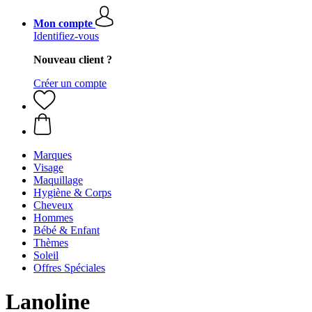
Mon compte
Identifiez-vous
Nouveau client ?
Créer un compte
Marques
Visage
Maquillage
Hygiène & Corps
Cheveux
Hommes
Bébé & Enfant
Thèmes
Soleil
Offres Spéciales
Lanoline