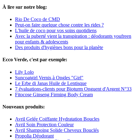
À lire sur notre blog:
Rio De Coco de CMD
Peut-on faire quelque chose contre les rides ?
L'huile de coco pour vos soins quotidiens
Avec la puberté vient la transpiration : déodorants youfreen
pour enfants & adolescents
Des produits d'hygiènes bons pour la planète
Ecco Verde, c'est par exemple:
Lily Lolo
Suncoatgirl Vernis à Ongles "Girl"
Le Erbe di Janas Huile de Lentisque
7 évaluations-clients pour Bioturm Onguent d'Argent N°33
Fitocose Ginseng Firming Body Cream
Nouveaux produits:
Avril Gelée Coiffante Hydratation Boucles
Avril Soin Protection Couleur
Avril Shampoing Solide Cheveux Bouclés
Propolia Déodorant