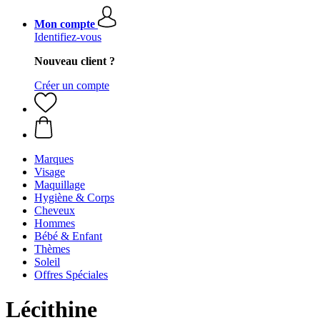
Mon compte
Identifiez-vous
Nouveau client ?
Créer un compte
Marques
Visage
Maquillage
Hygiène & Corps
Cheveux
Hommes
Bébé & Enfant
Thèmes
Soleil
Offres Spéciales
Lécithine