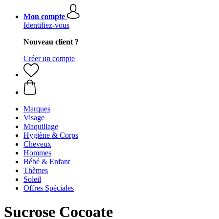
Mon compte
Identifiez-vous
Nouveau client ?
Créer un compte
Marques
Visage
Maquillage
Hygiène & Corps
Cheveux
Hommes
Bébé & Enfant
Thèmes
Soleil
Offres Spéciales
Sucrose Cocoate