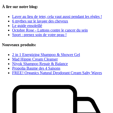
À lire sur notre blog:
Laver au lieu de jeter, cela vaut aussi pendant les règles !
6 mythes sur le lavage des cheveux
Le guide ensoleillé
Octobre Rose - Luttons contre le cancer du sein
Sport : prenez soin de votre peau !
Nouveaux produits:
2 in 1 Energizing Shampoo & Shower Gel
Mad Hippie Cream Cleanser
Niyok Shampoo Repair & Balance
Propolia Baume des 4 Saisons
FREE! Organics Natural Deodorant Cream Salty Waves