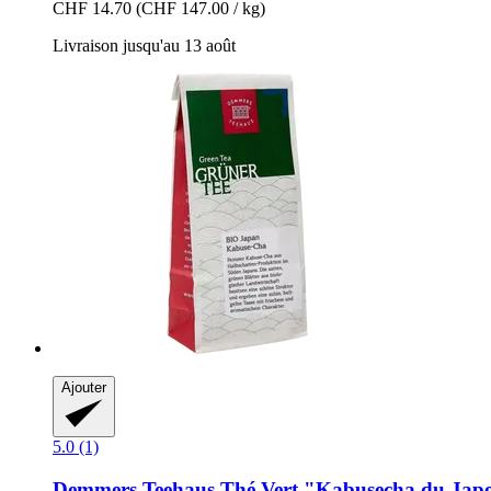
CHF 14.70
(CHF 147.00 / kg)
Livraison jusqu'au 13 août
Ajouter
5.0 (1)
Demmers Teehaus
Thé Vert "Kabusecha du Japo