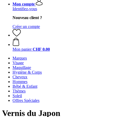
Mon compte
Identifiez-vous
Nouveau client ?
Créer un compte
Mon panier
CHF 0.00
Marques
Visage
Maquillage
Hygiène & Corps
Cheveux
Hommes
Bébé & Enfant
Thèmes
Soleil
Offres Spéciales
Vernis du Japon