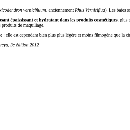
xicodendron vernicifluum
, anciennement
Rhus Verniciflua
). Les baies so
sant épaississant et hydratant dans les produits cosmétiques
, plus
es produits de maquillage.
le
: elle est cependant bien plus plus légère et moins filmogène que la cir
reya, 3e édition 2012