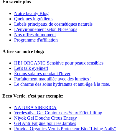
En savoir plus
Notre beauty Blog
Quelques ingrédients
Labels principaux de cosmétiques naturels
L'environnement selon Niceshops
Nos offres du moment
Programme d'affiliation
À lire sur notre blog:
HEJ ORGANIC Sensitive pour peaux sensibles
Let's talk eyeliner!
Écrans solaires pendant l'hiver
Parfaitement maquillée avec des lunettes !
Le charme des soins hydratants et anti-âge à la rose.
Ecco Verde, c'est par exemple:
NATURA SIBERICA
Verdesativa Gel Contour des Yeux Effet Lifting
Niyok Gel Douche Citrus Energy
Gel Anti-Fatigue pour les Jambes
Provida Organics Vernis Protecteur Bio "Living Nails"