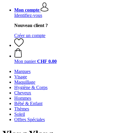
Mon compte
Identifiez-vous
Nouveau client ?
Créer un compte
Mon panier
CHF 0.00
Marques
Visage
Maquillage
Hygiène & Corps
Cheveux
Hommes
Bébé & Enfant
Thèmes
Soleil
Offres Spéciales