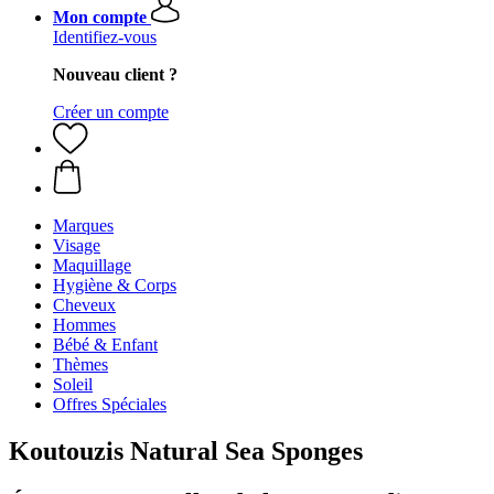
Mon compte
Identifiez-vous
Nouveau client ?
Créer un compte
Marques
Visage
Maquillage
Hygiène & Corps
Cheveux
Hommes
Bébé & Enfant
Thèmes
Soleil
Offres Spéciales
Koutouzis Natural Sea Sponges