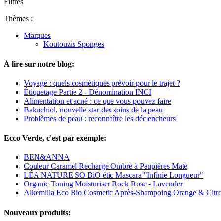
Filtres
Thèmes :
Marques
Koutouzis Sponges
À lire sur notre blog:
Voyage : quels cosmétiques prévoir pour le trajet ?
Étiquetage Partie 2 - Dénomination INCI
Alimentation et acné : ce que vous pouvez faire
Bakuchiol, nouvelle star des soins de la peau
Problèmes de peau : reconnaître les déclencheurs
Ecco Verde, c'est par exemple:
BEN&ANNA
Couleur Caramel Recharge Ombre à Paupières Mate
LÉA NATURE SO BiO étic Mascara "Infinie Longueur"
Organic Toning Moisturiser Rock Rose - Lavender
Alkemilla Eco Bio Cosmetic Après-Shampoing Orange & Citr
Nouveaux produits: