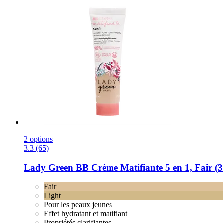
2 options
3.3 (65)
Lady Green
BB Crème Matifiante 5 en 1, Fair (3
Fair
Light
Pour les peaux jeunes
Effet hydratant et matifiant
Propriétés clarifiantes