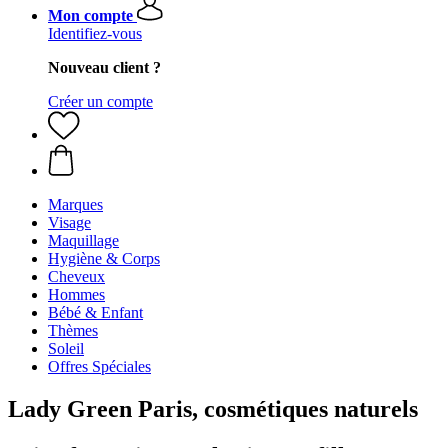
Mon compte
Identifiez-vous
Nouveau client ?
Créer un compte
Marques
Visage
Maquillage
Hygiène & Corps
Cheveux
Hommes
Bébé & Enfant
Thèmes
Soleil
Offres Spéciales
Lady Green Paris, cosmétiques naturels