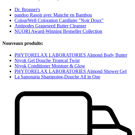
Dr. Bronner's
pandoo Rasoir avec Manche en Bambou
ColourWell Coloration Capillaire "Noir Doux"
Antipodes Grapeseed Butter Cleanser
NUORI Award-Winning Bestseller Collection
Nouveaux produits:
PHYTORELAX LABORATORIES Almond Body Butter
Niyok Gel Douche Tropical Twist
Niyok Conditioner Moisture & Glow
PHYTORELAX LABORATORIES Almond Shower Gel
La Saponaria Shampoing-Douche All in One