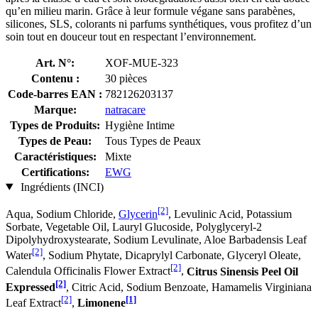
qu’en milieu marin. Grâce à leur formule végane sans parabènes,
silicones, SLS, colorants ni parfums synthétiques, vous profitez d’un
soin tout en douceur tout en respectant l’environnement.
Art. N°:
XOF-MUE-323
Contenu :
30 pièces
Code-barres EAN :
782126203137
Marque:
natracare
Types de Produits:
Hygiène Intime
Types de Peau:
Tous Types de Peaux
Caractéristiques:
Mixte
Certifications:
EWG
Ingrédients (INCI)
[2]
Aqua, Sodium Chloride,
Glycerin
, Levulinic Acid, Potassium
Sorbate, Vegetable Oil, Lauryl Glucoside, Polyglyceryl-2
Dipolyhydroxystearate, Sodium Levulinate, Aloe Barbadensis Leaf
[2]
Water
, Sodium Phytate, Dicaprylyl Carbonate, Glyceryl Oleate,
[2]
Calendula Officinalis Flower Extract
,
Citrus Sinensis Peel Oil
[2]
Expressed
, Citric Acid, Sodium Benzoate, Hamamelis Virginiana
[2]
[1]
Leaf Extract
,
Limonene