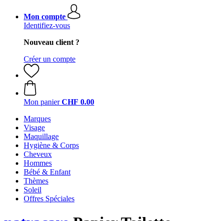
Mon compte
Identifiez-vous
Nouveau client ?
Créer un compte
Mon panier
CHF 0.00
Marques
Visage
Maquillage
Hygiène & Corps
Cheveux
Hommes
Bébé & Enfant
Thèmes
Soleil
Offres Spéciales