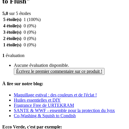
to Flush"
5,0
sur 5 étoiles
5 étoile(s)
1
(100%)
4 étoile(s)
0
(0%)
3 étoile(s)
0
(0%)
2 étoile(s)
0
(0%)
1 étoile(s)
0
(0%)
1
évaluation
Aucune évaluation disponible.
Écrivez le premier commentaire sur ce produit !
À lire sur notre blog:
Maquillage estival : des couleurs et de l'éclat !
Huiles essentielles et DIY
Fragrance Free de URTEKRAM
SANTE & WWF - ensemble pour la protection du lynx
Co-Washing & Squish to Condish
Ecco Verde, c'est par exemple: