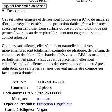
Coût total :
CHF 5.75
Ajouter l'ensemble au panier
Description
Ces serviettes épaisses et denses sont composées à 97 % de matières
d’origine végétale et offrent une protection fiable grâce à leur noyau
absorbant en cellulose. Leur surface douce en coton biologique pur
permet à votre peau de respirer librement tout en garantissant un
confort agréable.
Conçues sans ailettes, elles s’adaptent naturellement à vos
mouvements et sont totalement exemptes de plastique, de parfum, de
colorants et de chlore. Une bande adhésive sans BPA les maintient
parfaitement en place. Pratiques en déplacement, elles sont
emballées individuellement dans des enveloppes en papier. Après
utilisation, ces serviettes véganes peuvent même être compostées
facilement à domicile.
Art. N°:
XOF-MUE-3031
Contenu :
12 pièces
Code-barres EAN :
782126003034
Marque:
natracare
Types de Produits:
Protection Hygiénique
Caractéristiques:
Vegan