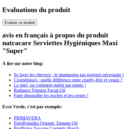
Evaluations du produit
Evaluer ce produit
avis en français à propos du produit
natracare Serviettes Hygiéniques Maxi
"Super"
À lire sur notre blog:
Se laver les cheveux : le shampoing pas toujours nécessaire !
Cosmétiques : quelle différence entre cruelty-free et vegan ?
Le miel, ou comment guérir par magie !
Radiance Firming Facial Oil
Faire disparaître les poches et les cernes !
Ecco Verde, c'est par exemple:
PRIMAVERA
EtnoBotanika Organic Tamanu Oil
Biofficina Toscana Cosmetic Pouch