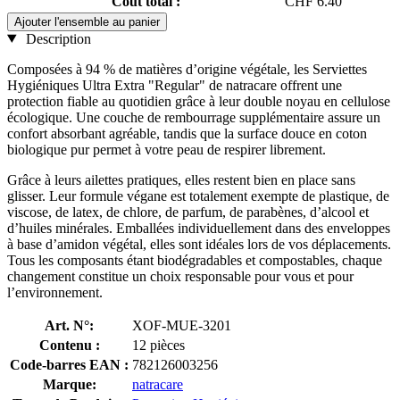
Coût total :
CHF 6.40
Ajouter l'ensemble au panier
Description
Composées à 94 % de matières d’origine végétale, les Serviettes
Hygiéniques Ultra Extra "Regular" de natracare offrent une
protection fiable au quotidien grâce à leur double noyau en cellulose
écologique. Une couche de rembourrage supplémentaire assure un
confort absorbant agréable, tandis que la surface douce en coton
biologique pur permet à votre peau de respirer librement.
Grâce à leurs ailettes pratiques, elles restent bien en place sans
glisser. Leur formule végane est totalement exempte de plastique, de
viscose, de latex, de chlore, de parfum, de parabènes, d’alcool et
d’huiles minérales. Emballées individuellement dans des enveloppes
à base d’amidon végétal, elles sont idéales lors de vos déplacements.
Tous les composants étant biodégradables et compostables, chaque
changement constitue un choix responsable pour vous et pour
l’environnement.
Art. N°:
XOF-MUE-3201
Contenu :
12 pièces
Code-barres EAN :
782126003256
Marque:
natracare