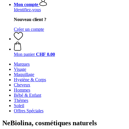
Mon compte
Identifiez-vous
Nouveau client ?
Créer un compte
Mon panier
CHF 0.00
Marques
Visage
Maquillage
Hygiène & Corps
Cheveux
Hommes
Bébé & Enfant
Thèmes
Soleil
Offres Spéciales
NeBiolina, cosmétiques naturels