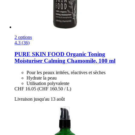
2 options
4.3 (36)
PURE SKIN FOOD
Organic Toning
Moisturiser Calming Chamomile, 100 ml
Pour les peaux irritées, réactives et sèches
Hydrate la peau
Utilisation polyvalente
CHF 16.05
(CHF 160.50 / L)
Livraison jusqu'au 13 août