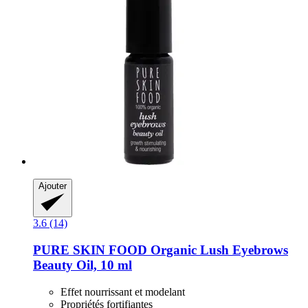
Ajouter
3.6 (14)
PURE SKIN FOOD
Organic Lush Eyebrows
Beauty Oil, 10 ml
Effet nourrissant et modelant
Propriétés fortifiantes