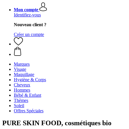
Mon compte
Identifiez-vous
Nouveau client ?
Créer un compte
Marques
Visage
Maquillage
Hygiène & Corps
Cheveux
Hommes
Bébé & Enfant
Thèmes
Soleil
Offres Spéciales
PURE SKIN FOOD, cosmétiques bio