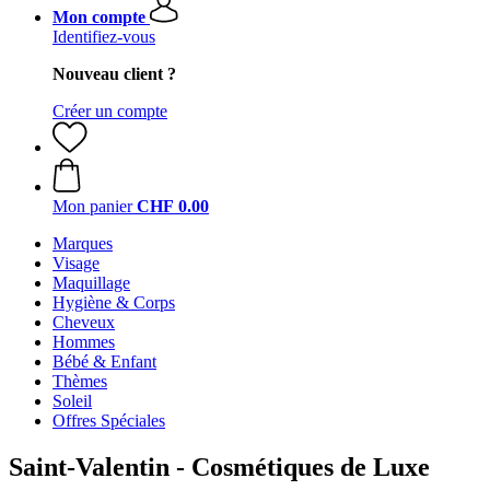
Mon compte
Identifiez-vous
Nouveau client ?
Créer un compte
Mon panier
CHF 0.00
Marques
Visage
Maquillage
Hygiène & Corps
Cheveux
Hommes
Bébé & Enfant
Thèmes
Soleil
Offres Spéciales
Saint-Valentin - Cosmétiques de Luxe