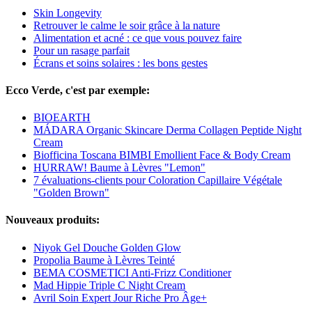
Skin Longevity
Retrouver le calme le soir grâce à la nature
Alimentation et acné : ce que vous pouvez faire
Pour un rasage parfait
Écrans et soins solaires : les bons gestes
Ecco Verde, c'est par exemple:
BIOEARTH
MÁDARA Organic Skincare Derma Collagen Peptide Night
Cream
Biofficina Toscana BIMBI Emollient Face & Body Cream
HURRAW! Baume à Lèvres "Lemon"
7 évaluations-clients pour Coloration Capillaire Végétale
"Golden Brown"
Nouveaux produits:
Niyok Gel Douche Golden Glow
Propolia Baume à Lèvres Teinté
BEMA COSMETICI Anti-Frizz Conditioner
Mad Hippie Triple C Night Cream
Avril Soin Expert Jour Riche Pro Âge+