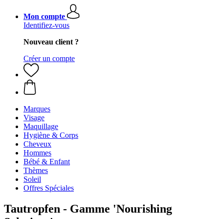
Mon compte
Identifiez-vous
Nouveau client ?
Créer un compte
Marques
Visage
Maquillage
Hygiène & Corps
Cheveux
Hommes
Bébé & Enfant
Thèmes
Soleil
Offres Spéciales
Tautropfen - Gamme 'Nourishing