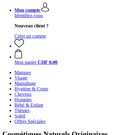
Mon compte
Identifiez-vous
Nouveau client ?
Créer un compte
Mon panier
CHF 0.00
Marques
Visage
Maquillage
Hygiène & Corps
Cheveux
Hommes
Bébé & Enfant
Thèmes
Soleil
Offres Spéciales
Cosmétiques Naturels Originaires