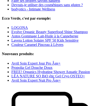
Faire ses propres savons naturels
Devrais-je utiliser des cosmétiques sans gluten ?
bodyotics - Intimate Wellness
Ecco Verde, c'est par exemple:
LOGONA
Evolve Organic Beauty Superfood Shine Shampoo
Antos Gommage Lait-Huile à la Canneberge
Lavera Lotion Solaire SPF 50 Kids Sensitive
Couleur Caramel Pinceau à Lèvres
Nouveaux produits:
Avril Soin Expert Jour Pro Âge+
Propolia Gel Douche Doux
FREE! Organics Hydrating Shower Aquatic Passion
LÉA NATURE SO BiO étic Gel Cryo OSTEO+
Avril Soin Expert Nuit Pro Âge+