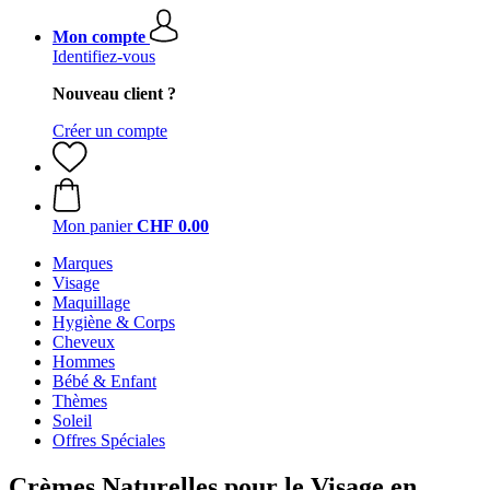
Mon compte
Identifiez-vous
Nouveau client ?
Créer un compte
Mon panier
CHF 0.00
Marques
Visage
Maquillage
Hygiène & Corps
Cheveux
Hommes
Bébé & Enfant
Thèmes
Soleil
Offres Spéciales
Crèmes Naturelles pour le Visage en