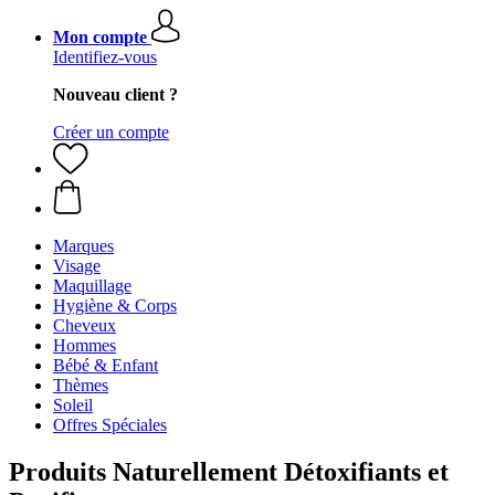
Mon compte
Identifiez-vous
Nouveau client ?
Créer un compte
Marques
Visage
Maquillage
Hygiène & Corps
Cheveux
Hommes
Bébé & Enfant
Thèmes
Soleil
Offres Spéciales
Produits Naturellement Détoxifiants et