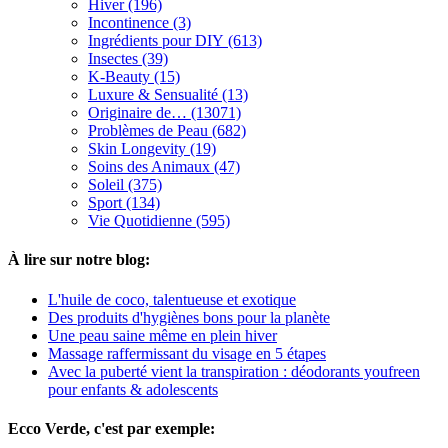
Hiver (196)
Incontinence (3)
Ingrédients pour DIY (613)
Insectes (39)
K-Beauty (15)
Luxure & Sensualité (13)
Originaire de… (13071)
Problèmes de Peau (682)
Skin Longevity (19)
Soins des Animaux (47)
Soleil (375)
Sport (134)
Vie Quotidienne (595)
À lire sur notre blog:
L'huile de coco, talentueuse et exotique
Des produits d'hygiènes bons pour la planète
Une peau saine même en plein hiver
Massage raffermissant du visage en 5 étapes
Avec la puberté vient la transpiration : déodorants youfreen
pour enfants & adolescents
Ecco Verde, c'est par exemple: