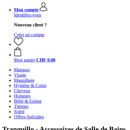
Mon compte
Identifiez-vous
Nouveau client ?
Créer un compte
Mon panier
CHF 0.00
Marques
Visage
Maquillage
Hygiène & Corps
Cheveux
Hommes
Bébé & Enfant
Thèmes
Soleil
Offres Spéciales
Tranquillo - Accessoires de Salle de Bains